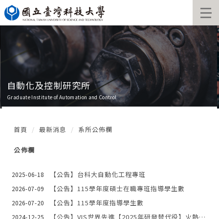
跳
到
主
要
內
容
區
化及控制研究所
自動化
nstitute of Automation and Control
Graduate In
首頁
最新消息
系所公佈欄
公佈欄
【公告】台科大自動化工程專班
2025-06-18
【公告】115學年度碩士在職專班指導學生數
2026-07-09
【公告】115學年度指導學生數
2026-07-20
【公告】VIS世界先進【2025年研發替代役】火熱招募中！
2024-12-25